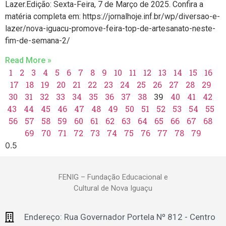
Lazer.Edição: Sexta-Feira, 7 de Março de 2025. Confira a
matéria completa em: https://jornalhoje.inf.br/wp/diversao-e-
lazer/nova-iguacu-promove-feira-top-de-artesanato-neste-
fim-de-semana-2/
Read More »
1
2
3
4
5
6
7
8
9
10
11
12
13
14
15
16
17
18
19
20
21
22
23
24
25
26
27
28
29
30
31
32
33
34
35
36
37
38
39
40
41
42
43
44
45
46
47
48
49
50
51
52
53
54
55
56
57
58
59
60
61
62
63
64
65
66
67
68
69
70
71
72
73
74
75
76
77
78
79
FENIG – Fundação Educacional e
Cultural de Nova Iguaçu
Endereço: Rua Governador Portela Nº 812 - Centro