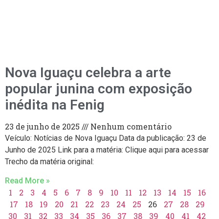
Nova Iguaçu celebra a arte
popular junina com exposição
inédita na Fenig
23 de junho de 2025
Nenhum comentário
Veículo: Notícias de Nova Iguaçu Data da publicação: 23 de
Junho de 2025 Link para a matéria: Clique aqui para acessar
Trecho da matéria original:
Read More »
1
2
3
4
5
6
7
8
9
10
11
12
13
14
15
16
17
18
19
20
21
22
23
24
25
26
27
28
29
30
31
32
33
34
35
36
37
38
39
40
41
42