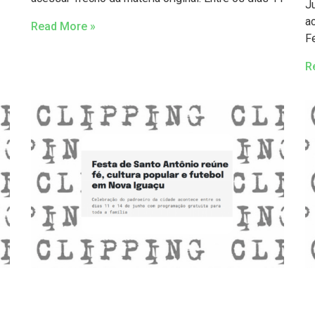
Ju
ac
Read More »
F
R