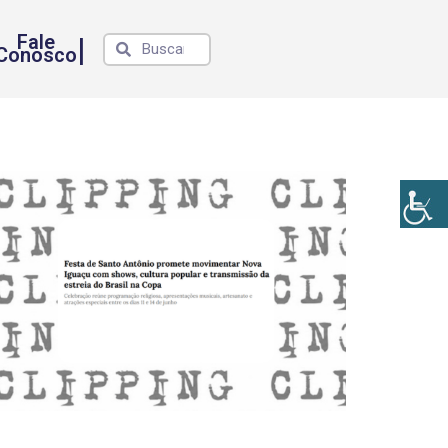
Fale
|
Conosco