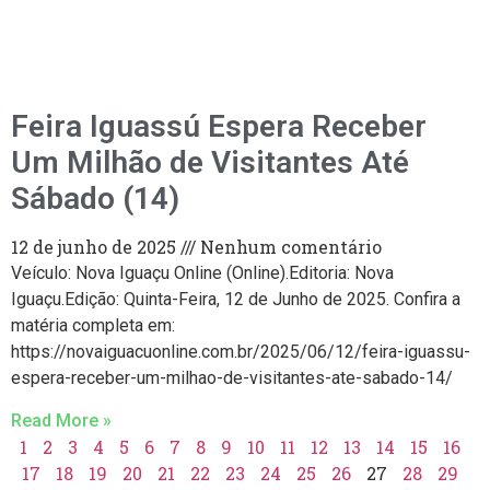
Feira Iguassú Espera Receber
Um Milhão de Visitantes Até
Sábado (14)
12 de junho de 2025
Nenhum comentário
Veículo: Nova Iguaçu Online (Online).Editoria: Nova
Iguaçu.Edição: Quinta-Feira, 12 de Junho de 2025. Confira a
matéria completa em:
https://novaiguacuonline.com.br/2025/06/12/feira-iguassu-
espera-receber-um-milhao-de-visitantes-ate-sabado-14/
Read More »
1
2
3
4
5
6
7
8
9
10
11
12
13
14
15
16
17
18
19
20
21
22
23
24
25
26
27
28
29