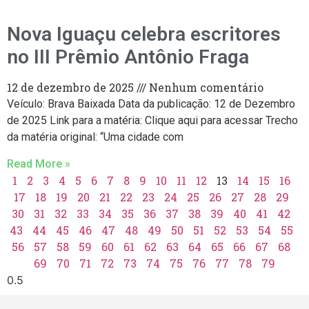
Nova Iguaçu celebra escritores
no III Prêmio Antônio Fraga
12 de dezembro de 2025
Nenhum comentário
Veículo: Brava Baixada Data da publicação: 12 de Dezembro
de 2025 Link para a matéria: Clique aqui para acessar Trecho
da matéria original: “Uma cidade com
Read More »
1
2
3
4
5
6
7
8
9
10
11
12
13
14
15
16
17
18
19
20
21
22
23
24
25
26
27
28
29
30
31
32
33
34
35
36
37
38
39
40
41
42
43
44
45
46
47
48
49
50
51
52
53
54
55
56
57
58
59
60
61
62
63
64
65
66
67
68
69
70
71
72
73
74
75
76
77
78
79