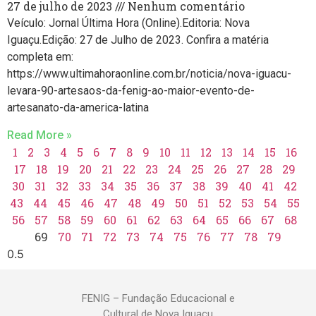
27 de julho de 2023
Nenhum comentário
Veículo: Jornal Última Hora (Online).Editoria: Nova
Iguaçu.Edição: 27 de Julho de 2023. Confira a matéria
completa em:
https://www.ultimahoraonline.com.br/noticia/nova-iguacu-
levara-90-artesaos-da-fenig-ao-maior-evento-de-
artesanato-da-america-latina
Read More »
1
2
3
4
5
6
7
8
9
10
11
12
13
14
15
16
17
18
19
20
21
22
23
24
25
26
27
28
29
30
31
32
33
34
35
36
37
38
39
40
41
42
43
44
45
46
47
48
49
50
51
52
53
54
55
56
57
58
59
60
61
62
63
64
65
66
67
68
69
70
71
72
73
74
75
76
77
78
79
FENIG – Fundação Educacional e
Cultural de Nova Iguaçu