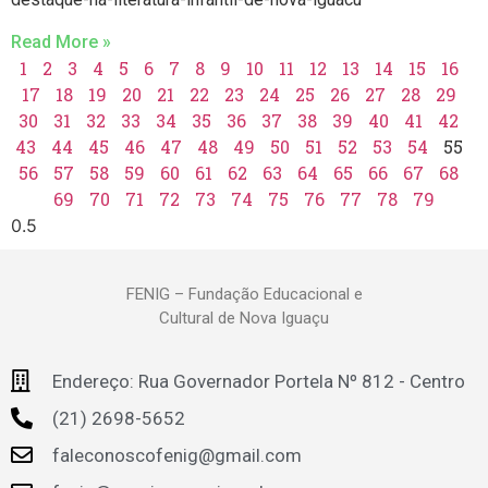
Read More »
1
2
3
4
5
6
7
8
9
10
11
12
13
14
15
16
17
18
19
20
21
22
23
24
25
26
27
28
29
30
31
32
33
34
35
36
37
38
39
40
41
42
43
44
45
46
47
48
49
50
51
52
53
54
55
56
57
58
59
60
61
62
63
64
65
66
67
68
69
70
71
72
73
74
75
76
77
78
79
FENIG – Fundação Educacional e
Cultural de Nova Iguaçu
Endereço: Rua Governador Portela Nº 812 - Centro
(21) 2698-5652
faleconoscofenig@gmail.com