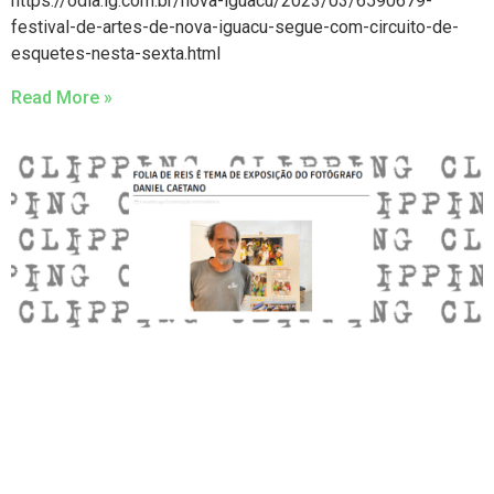
https://odia.ig.com.br/nova-iguacu/2023/03/6590679-
festival-de-artes-de-nova-iguacu-segue-com-circuito-de-
esquetes-nesta-sexta.html
Read More »