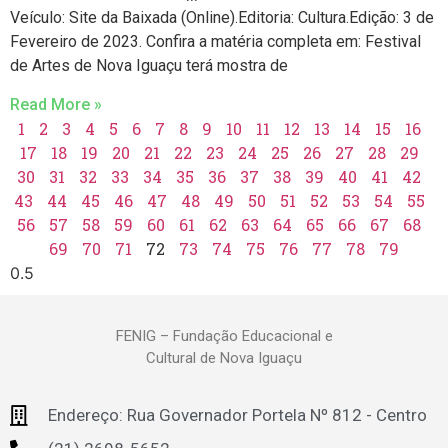
Veículo: Site da Baixada (Online).Editoria: Cultura.Edição: 3 de
Fevereiro de 2023. Confira a matéria completa em: Festival
de Artes de Nova Iguaçu terá mostra de
Read More »
1
2
3
4
5
6
7
8
9
10
11
12
13
14
15
16
17
18
19
20
21
22
23
24
25
26
27
28
29
30
31
32
33
34
35
36
37
38
39
40
41
42
43
44
45
46
47
48
49
50
51
52
53
54
55
56
57
58
59
60
61
62
63
64
65
66
67
68
69
70
71
72
73
74
75
76
77
78
79
FENIG – Fundação Educacional e
Cultural de Nova Iguaçu
Endereço: Rua Governador Portela Nº 812 - Centro