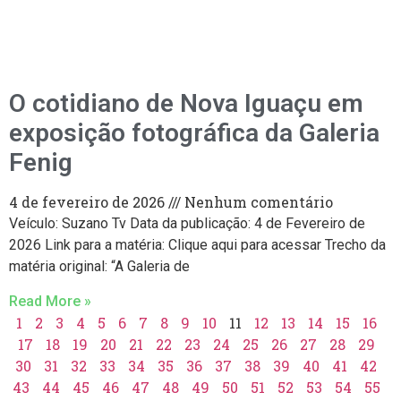
O cotidiano de Nova Iguaçu em
exposição fotográfica da Galeria
Fenig
4 de fevereiro de 2026
Nenhum comentário
Veículo: Suzano Tv Data da publicação: 4 de Fevereiro de
2026 Link para a matéria: Clique aqui para acessar Trecho da
matéria original: “A Galeria de
Read More »
1
2
3
4
5
6
7
8
9
10
11
12
13
14
15
16
17
18
19
20
21
22
23
24
25
26
27
28
29
30
31
32
33
34
35
36
37
38
39
40
41
42
43
44
45
46
47
48
49
50
51
52
53
54
55