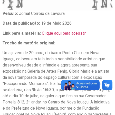
Veículo:
Jornal Correio da Lavoura
Data da publicação:
19 de Maio 2026
Link para a matéria:
Clique aqui para acessar
Trecho da matéria original:
Uma jovem de 20 anos, do bairro Ponto Chic, em Nova
Iguaçu, colocou em tela toda a sensibilidade artística que
desenvolveu desde a infância e agora apresenta sua
exposição na Galeria de Artes Fenig. Glória Maria é a artista
da nova temporada do espaço cultural com a exposição
“Recuperando Memórias”. Ela ficará em cartaz de segunda a
sexta-feira, das 9h às 16h30, a partir desta quinta-feira (21),
até o dia 10 de julho, na galeria que fica na rua Governador
Portela, 812, 2º andar, no Centro de Nova Iguaçu. A iniciativa
é da Prefeitura de Nova Iguaçu, por meio da Fundação
Educacional de Nova Iguaçu (Fenig), com apoio da Secretaria