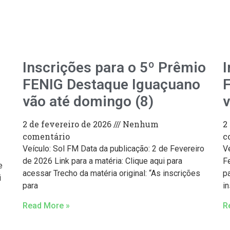
Inscrições para o 5º Prêmio
I
FENIG Destaque Iguaçuano
vão até domingo (8)
v
2 de fevereiro de 2026
Nenhum
2
comentário
c
Veículo: Sol FM Data da publicação: 2 de Fevereiro
V
de 2026 Link para a matéria: Clique aqui para
Fe
e
acessar Trecho da matéria original: “As inscrições
pa
i
para
i
Read More »
R