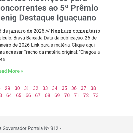
oncorrentes ao 5º Prêmio
Fenig Destaque Iguaçuano
6 de janeiro de 2026
Nenhum comentário
eículo: Brava Baixada Data da publicação: 26 de
neiro de 2026 Link para a matéria: Clique aqui
ra acessar Trecho da matéria original: “Chegou a
ora
ead More »
8
29
30
31
32
33
34
35
36
37
38
3
64
65
66
67
68
69
70
71
72
73
a Governador Portela Nº 812 -