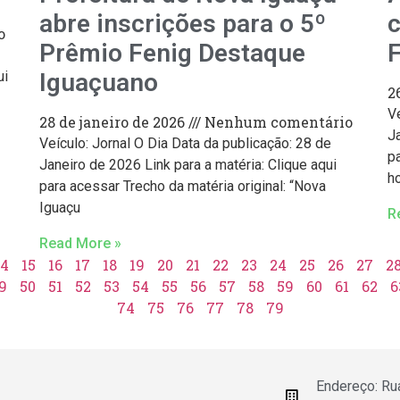
abre inscrições para o 5º
c
o
Prêmio Fenig Destaque
ui
Iguaçuano
2
V
28 de janeiro de 2026
Nenhum comentário
Ja
Veículo: Jornal O Dia Data da publicação: 28 de
pa
Janeiro de 2026 Link para a matéria: Clique aqui
h
para acessar Trecho da matéria original: “Nova
Iguaçu
R
Read More »
14
15
16
17
18
19
20
21
22
23
24
25
26
27
2
9
50
51
52
53
54
55
56
57
58
59
60
61
62
6
74
75
76
77
78
79
Endereço: Ru