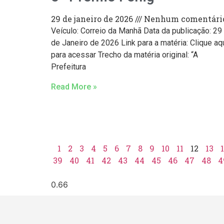
29 de janeiro de 2026
Nenhum comentári
Veículo: Correio da Manhã Data da publicação: 29
de Janeiro de 2026 Link para a matéria: Clique aq
para acessar Trecho da matéria original: “A
Prefeitura
Read More »
1
2
3
4
5
6
7
8
9
10
11
12
13
39
40
41
42
43
44
45
46
47
48
4