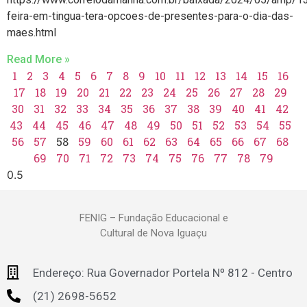
feira-em-tingua-tera-opcoes-de-presentes-para-o-dia-das-
maes.html
Read More »
1
2
3
4
5
6
7
8
9
10
11
12
13
14
15
16
17
18
19
20
21
22
23
24
25
26
27
28
29
30
31
32
33
34
35
36
37
38
39
40
41
42
43
44
45
46
47
48
49
50
51
52
53
54
55
56
57
58
59
60
61
62
63
64
65
66
67
68
69
70
71
72
73
74
75
76
77
78
79
FENIG – Fundação Educacional e
Cultural de Nova Iguaçu
Endereço: Rua Governador Portela Nº 812 - Centro
(21) 2698-5652