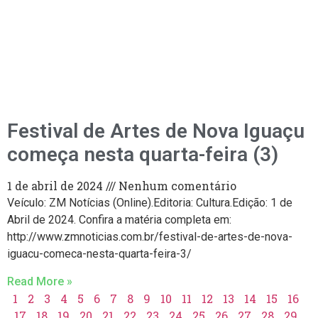
Festival de Artes de Nova Iguaçu
começa nesta quarta-feira (3)
1 de abril de 2024
Nenhum comentário
Veículo: ZM Notícias (Online).Editoria: Cultura.Edição: 1 de
Abril de 2024. Confira a matéria completa em:
http://www.zmnoticias.com.br/festival-de-artes-de-nova-
iguacu-comeca-nesta-quarta-feira-3/
Read More »
1
2
3
4
5
6
7
8
9
10
11
12
13
14
15
16
17
18
19
20
21
22
23
24
25
26
27
28
29