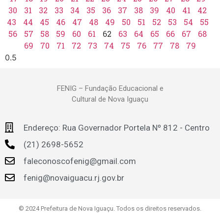
30
31
32
33
34
35
36
37
38
39
40
41
42
43
44
45
46
47
48
49
50
51
52
53
54
55
56
57
58
59
60
61
62
63
64
65
66
67
68
69
70
71
72
73
74
75
76
77
78
79
FENIG – Fundação Educacional e
Cultural de Nova Iguaçu
Endereço: Rua Governador Portela Nº 812 - Centro
(21) 2698-5652
faleconoscofenig@gmail.com
fenig@novaiguacu.rj.gov.br
© 2024 Prefeitura de Nova Iguaçu. Todos os direitos reservados.