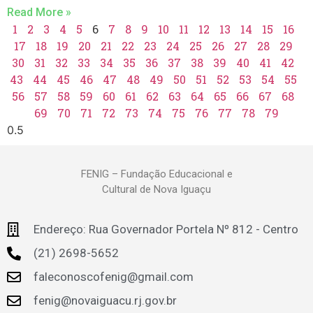
Read More »
1
2
3
4
5
6
7
8
9
10
11
12
13
14
15
16
17
18
19
20
21
22
23
24
25
26
27
28
29
30
31
32
33
34
35
36
37
38
39
40
41
42
43
44
45
46
47
48
49
50
51
52
53
54
55
56
57
58
59
60
61
62
63
64
65
66
67
68
69
70
71
72
73
74
75
76
77
78
79
FENIG – Fundação Educacional e
Cultural de Nova Iguaçu
Endereço: Rua Governador Portela Nº 812 - Centro
(21) 2698-5652
faleconoscofenig@gmail.com
fenig@novaiguacu.rj.gov.br