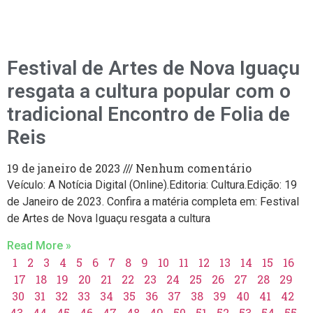
Festival de Artes de Nova Iguaçu
resgata a cultura popular com o
tradicional Encontro de Folia de
Reis
19 de janeiro de 2023
Nenhum comentário
Veículo: A Notícia Digital (Online).Editoria: Cultura.Edição: 19
de Janeiro de 2023. Confira a matéria completa em: Festival
de Artes de Nova Iguaçu resgata a cultura
Read More »
1
2
3
4
5
6
7
8
9
10
11
12
13
14
15
16
17
18
19
20
21
22
23
24
25
26
27
28
29
30
31
32
33
34
35
36
37
38
39
40
41
42
43
44
45
46
47
48
49
50
51
52
53
54
55