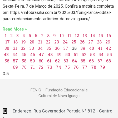
Sexta-Feira, 7 de Março de 2025. Confira a matéria completa
em: https://infobrasilia.com.br/2025/03/fenig-lanca-edital-
para-credenciamento-artistico-de-nova-iguacu/
Read More »
1
2
3
4
5
6
7
8
9
10
11
12
13
14
15
16
17
18
19
20
21
22
23
24
25
26
27
28
29
30
31
32
33
34
35
36
37
38
39
40
41
42
43
44
45
46
47
48
49
50
51
52
53
54
55
56
57
58
59
60
61
62
63
64
65
66
67
68
69
70
71
72
73
74
75
76
77
78
79
FENIG – Fundação Educacional e
Cultural de Nova Iguaçu
Endereço: Rua Governador Portela Nº 812 - Centro