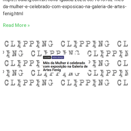
da-mulher-e-celebrado-com-exposicao-na-galeria-de-artes-
fenig.html
Read More »