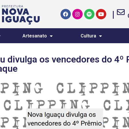
|
Artesanato
Cultura
u divulga os vencedores do 4º
aque