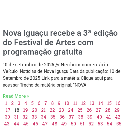
Nova Iguaçu recebe a 3ª edição
do Festival de Artes com
programação gratuita
10 de setembro de 2025
Nenhum comentário
Veículo: Notícias de Nova Iguaçu Data da publicação: 10 de
Setembro de 2025 Link para a matéria: Clique aqui para
acessar Trecho da matéria original: “NOVA
Read More »
1
2
3
4
5
6
7
8
9
10
11
12
13
14
15
16
17
18
19
20
21
22
23
24
25
26
27
28
29
30
31
32
33
34
35
36
37
38
39
40
41
42
43
44
45
46
47
48
49
50
51
52
53
54
55