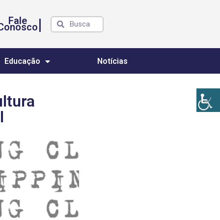
Fale
|
Conosco
Educação
Notícias
ltura
l