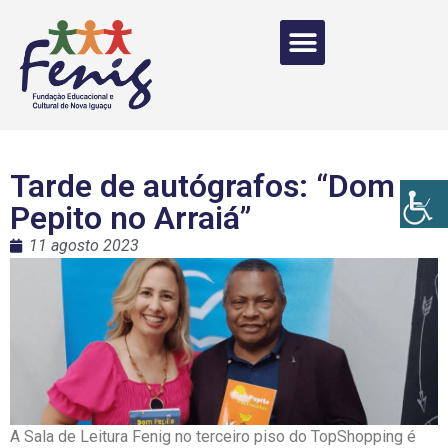
Tarde de autógrafos: “Dom
Pepito no Arraiá”
11 agosto 2023
A Sala de Leitura Fenig no terceiro piso do TopShopping é