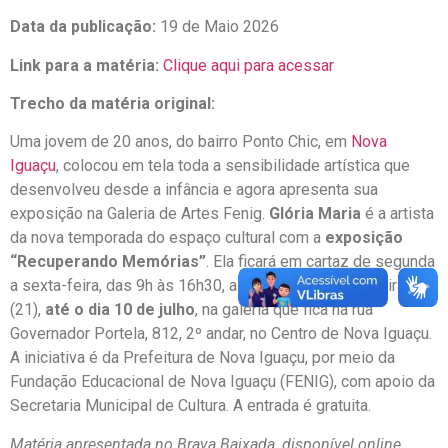
Data da publicação:
19 de Maio 2026
Link para a matéria:
Clique aqui para acessar
Trecho da matéria original:
Uma jovem de 20 anos, do bairro Ponto Chic, em
Nova
Iguaçu
, colocou em tela toda a sensibilidade artística que
desenvolveu desde a infância e agora apresenta sua
exposição na Galeria de Artes Fenig.
Glória Maria
é a artista
da nova temporada do espaço cultural com a
exposição
“Recuperando Memórias”
. Ela ficará em cartaz de segunda
a sexta-feira, das 9h às 16h30, a partir desta quinta-feira
(21),
até o dia 10 de julho
, na galeria que fica na rua
Governador Portela, 812, 2º andar, no Centro de Nova Iguaçu.
A iniciativa é da Prefeitura de Nova Iguaçu, por meio da
Fundação Educacional de Nova Iguaçu (FENIG), com apoio da
Secretaria Municipal de Cultura. A entrada é gratuita.
Matéria apresentada no Brava Baixada, disponível online.