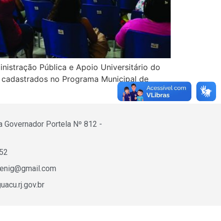
inistração Pública e Apoio Universitário do
ais cadastrados no Programa Municipal de
a Governador Portela Nº 812 -
652
fenig@gmail.com
acu.rj.gov.br