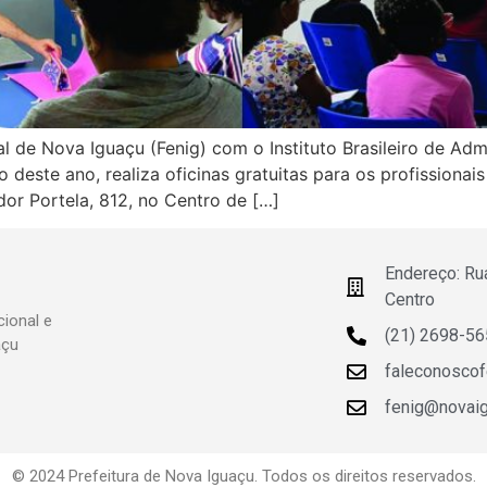
l de Nova Iguaçu (Fenig) com o Instituto Brasileiro de Adm
ro deste ano, realiza oficinas gratuitas para os profission
or Portela, 812, no Centro de […]
Endereço: Ru
Centro
ional e
(21) 2698-5
açu
faleconosco
fenig@novaigu
© 2024 Prefeitura de Nova Iguaçu. Todos os direitos reservados.