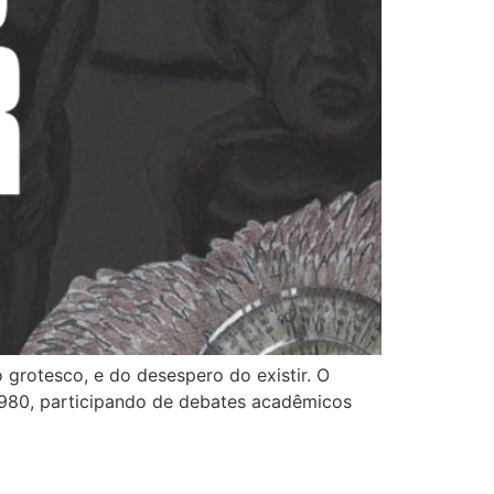
 grotesco, e do desespero do existir. O
 1980, participando de debates acadêmicos