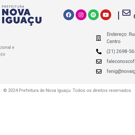
|
Endereço: Ru
Centro
ional e
(21) 2698-5
açu
faleconosco
fenig@novaigu
© 2024 Prefeitura de Nova Iguaçu. Todos os direitos reservados.