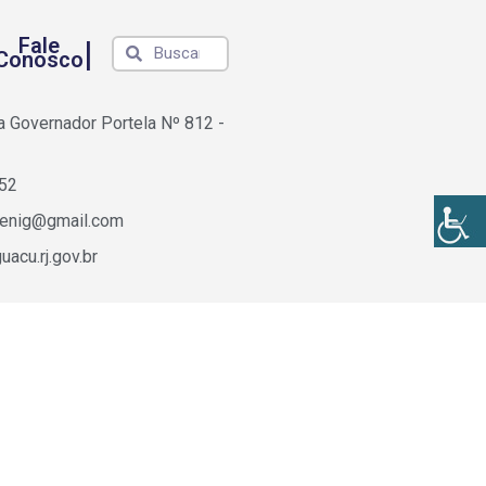
Fale
|
Conosco
a Governador Portela Nº 812 -
652
fenig@gmail.com
acu.rj.gov.br