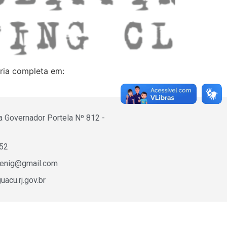
éria completa em:
a Governador Portela Nº 812 -
652
fenig@gmail.com
acu.rj.gov.br