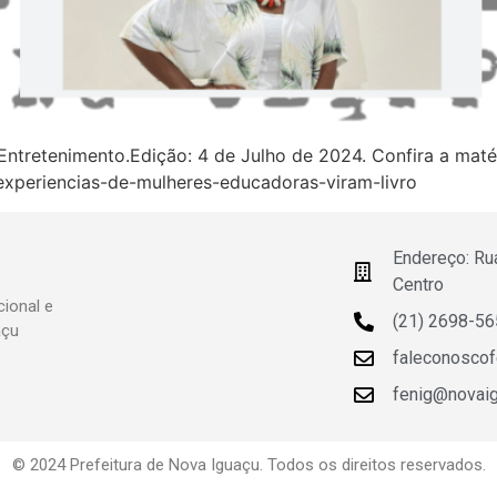
: Entretenimento.Edição: 4 de Julho de 2024. Confira a mat
/experiencias-de-mulheres-educadoras-viram-livro
Endereço: Ru
Centro
ional e
(21) 2698-5
açu
faleconosco
fenig@novaigu
© 2024 Prefeitura de Nova Iguaçu. Todos os direitos reservados.