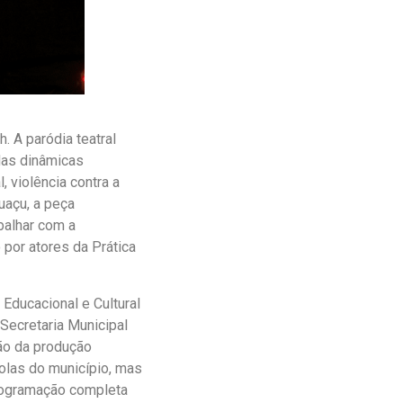
. A paródia teatral
das dinâmicas
 violência contra a
uaçu, a peça
balhar com a
 por atores da Prática
Educacional e Cultural
Secretaria Municipal
ão da produção
colas do município, mas
rogramação completa