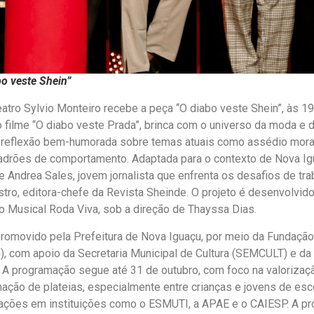
bo veste Shein”
Teatro Sylvio Monteiro recebe a peça “O diabo veste Shein”, às 19h
o filme “O diabo veste Prada”, brinca com o universo da moda e 
 reflexão bem-humorada sobre temas atuais como assédio moral,
padrões de comportamento. Adaptada para o contexto de Nova Ig
 Andrea Sales, jovem jornalista que enfrenta os desafios de tra
tro, editora-chefe da Revista Sheinde. O projeto é desenvolvido
 Musical Roda Viva, sob a direção de Thayssa Dias.
promovido pela Prefeitura de Nova Iguaçu, por meio da Fundação 
, com apoio da Secretaria Municipal de Cultura (SEMCULT) e da 
A programação segue até 31 de outubro, com foco na valorizaç
ormação de plateias, especialmente entre crianças e jovens de es
ções em instituições como o ESMUTI, a APAE e o CAIESP. A p