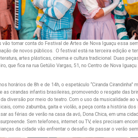
s vão tomar conta do Festival de Artes de Nova Iguaçu essa sem
mação de novos públicos. O festival está na terceira edição e 
literatura, artes plásticas, cinema e cultura tradicional. Duas pe
iro, que fica na rua Getúlio Vargas, 51, no Centro de Nova Iguaç
 nos horários de 8h e de 14h, o espetáculo “Ciranda Cirandinha” 
e as cirandas infantis brasileiras, promovendo o resgate das bri
e da diversão por meio do teatro. Com o uso da musicalidade ao v
cais, como zabumba, gaita e violão, a peça conta a história dos
sar as férias de verão na casa da avó, Dona Chica, em uma cidad
urpreende. Sem telefones, internet ou TV, eles precisam encont
rianças da cidade vão enfrentar o desafio de passar o verão sem