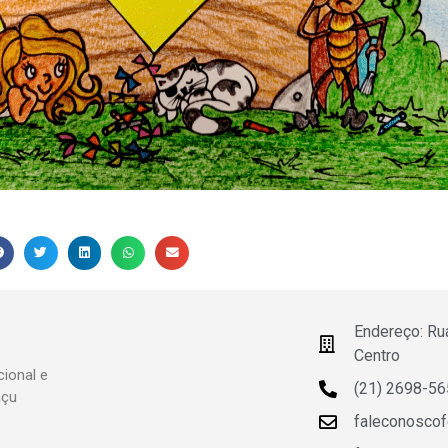
Endereço: Ru
Centro
ional e
(21) 2698-5
açu
faleconosco