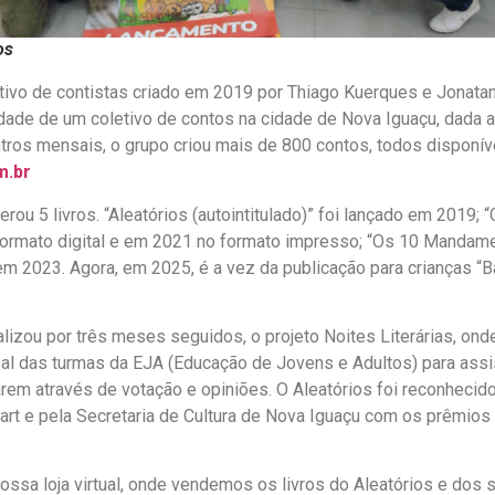
os
tivo de contistas criado em 2019 por Thiago Kuerques e Jonatan
de de um coletivo de contos na cidade de Nova Iguaçu, dada a t
ros mensais, o grupo criou mais de 800 contos, todos disponíve
m.br
rou 5 livros. “Aleatórios (autointitulado)” foi lançado em 2019;
formato digital e em 2021 no formato impresso; “Os 10 Mandame
em 2023. Agora, em 2025, é a vez da publicação para crianças “B
alizou por três meses seguidos, o projeto Noites Literárias, onde
pal das turmas da EJA (Educação de Jovens e Adultos) para ass
arem através de votação e opiniões. O Aleatórios foi reconheci
rt e pela Secretaria de Cultura de Nova Iguaçu com os prêmios 
ssa loja virtual, onde vendemos os livros do Aleatórios e dos 