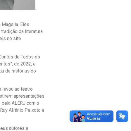
 Magella. Eles
radição da literatura
is no site
 “Contos de Todos os
ntos”, de 2022; e
aú de histórias do
 levou ao teatro
istirem apresentações
do pela ALERJ com o
Ruy Afrânio Peixoto e
seus autores e