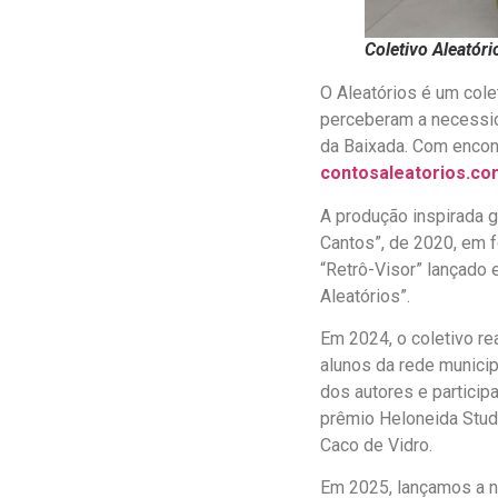
Coletivo Aleatóri
O Aleatórios é um cole
perceberam a necessida
da Baixada. Com encont
contosaleatorios.co
A produção inspirada ge
Cantos”, de 2020, em 
“Retrô-Visor” lançado 
Aleatórios”.
Em 2024, o coletivo re
alunos da rede munici
dos autores e particip
prêmio Heloneida Studa
Caco de Vidro.
Em 2025, lançamos a no