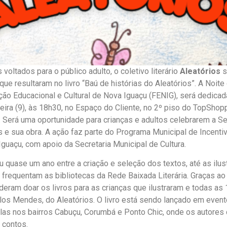
 voltados para o público adulto, o coletivo literário
Aleatórios
s
que resultaram no livro “Baú de histórias do Aleatórios”. A Noite
ão Educacional e Cultural de Nova Iguaçu (FENIG), será dedicad
feira (9), às 18h30, no Espaço do Cliente, no 2º piso do TopShop
 Será uma oportunidade para crianças e adultos celebrarem a S
e sua obra. A ação faz parte do Programa Municipal de Incentivo
Iguaçu, com apoio da Secretaria Municipal de Cultura.
ou quase um ano entre a criação e seleção dos textos, até as ilu
e frequentam as bibliotecas da Rede Baixada Literária. Graças a
deram doar os livros para as crianças que ilustraram e todas as
los Mendes, do Aleatórios. O livro está sendo lançado em event
elas nos bairros Cabuçu, Corumbá e Ponto Chic, onde os autore
 contos.