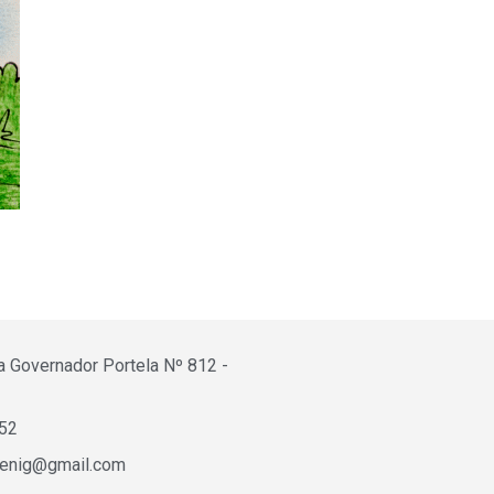
a Governador Portela Nº 812 -
652
fenig@gmail.com