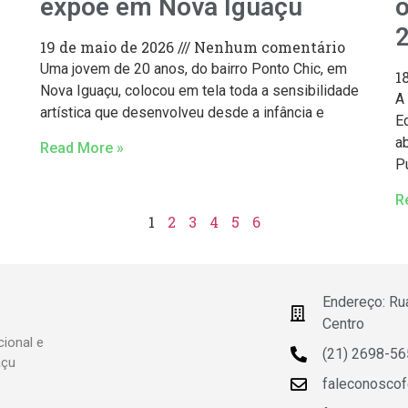
expõe em Nova Iguaçu
o
19 de maio de 2026
Nenhum comentário
Uma jovem de 20 anos, do bairro Ponto Chic, em
1
Nova Iguaçu, colocou em tela toda a sensibilidade
A
artística que desenvolveu desde a infância e
E
a
Read More »
P
R
1
2
3
4
5
6
Endereço: Ru
Centro
ional e
(21) 2698-5
açu
faleconosco