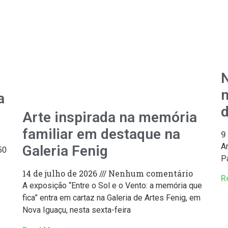
N
m
a
d
Arte inspirada na memória
familiar em destaque na
9
A
Galeria Fenig
50
P
14 de julho de 2026
Nenhum comentário
R
A exposição “Entre o Sol e o Vento: a memória que
fica” entra em cartaz na Galeria de Artes Fenig, em
Nova Iguaçu, nesta sexta-feira