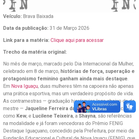
Veículo:
Brava Baixada
Data da publicação:
31 de Março 2026
Link para a matéria:
Clique aqui para acessar
Trecho da matéria original:
No mês de março, marcado pelo Dia Internacional da Mulher,
celebrado em 8 de março,
histórias de força, superação e
protagonismo feminino ganham ainda mais destaque
.
Em
Nova Iguaçu
, duas mulheres têm na capoeira não apenas
uma prática esportiva, mas um verdadeiro propósito de vida.
As contramestras — graduação hierárquica logo abaixo da de
mestre —
Jaqueline Ferreira da Silva Gaspar,
conhecida
como
Kew
, e
Lucilene Teixeira
, a
Shayna
, são referências
na modalidade e já foram vencedoras do Prêmio FENIG
Destaque Iguaçuano, concedido pela Prefeitura, por meio da
Fundação Educacional e Cultural de Nova Iguaçu (FENIG), que