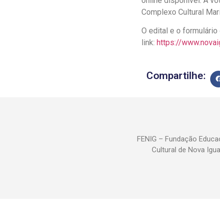
online disponível. A v
Complexo Cultural Mar
O edital e o formulári
link:
https://www.novai
Compartilhe:
FENIG – Fundação Educac
Cultural de Nova Igu