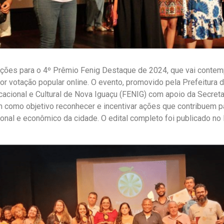
ições para o 4º Prêmio Fenig Destaque de 2024, que vai contemp
or votação popular online. O evento, promovido pela Prefeitura 
cional e Cultural de Nova Iguaçu (FENIG) com apoio da Secreta
m como objetivo reconhecer e incentivar ações que contribuem 
cional e econômico da cidade. O edital completo foi publicado no 