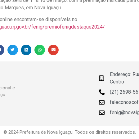
otação será de 1º a 16 de março, com a premiação marcada para o
io Marques, em Nova Iguaçu.
o online encontram-se disponíveis no
guacu.rj.gov.br/fenig/premiofenigdestaque2024/
Endereço: Ru
Centro
ional e
(21) 2698-5
açu
faleconosco
fenig@novaigu
© 2024 Prefeitura de Nova Iguaçu. Todos os direitos reservados.