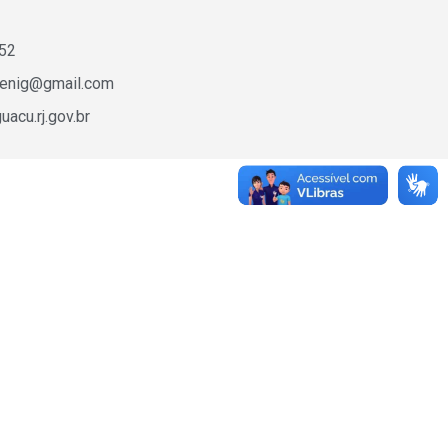
652
fenig@gmail.com
acu.rj.gov.br