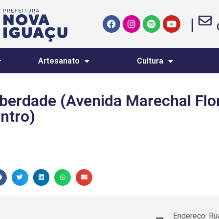
|
Artesanato
Cultura
iberdade (Avenida Marechal Flo
ntro)
Endereço: Ru