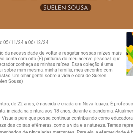
o: 05/11/24 a 06/12/24
eio da necessidade de voltar e resgatar nossas raízes mais
ão conta com oito (8) pinturas do meu acervo pessoal, que
ectador conheça as minhas raízes. Essa coleção é uma
qui sobre mim mesma, minha família, meu encontro com
tas. Um olhar gentil sobre a vida e obra de Suelen
elen Sousa)
tos, de 22 anos, é nascida e criada em Nova Iguaçu. É professo
data, iniciada na pintura aos 18 anos, durante a pandemia. Atualme
s Visuais para que possa continuar contribuindo como educadora.
eza das coisas efêmeras, como a vida e a natureza. Temas rep
mpanhados de pinceladas marcantes. Para ela, a efemeridade é