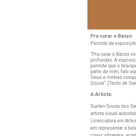
Pra curar o Banzo
Período da exposiçã
“Pra curar o Banzo v
profundas. A exposiç
permite que o telesp
parte de mim, falo a
Deus e minhas conquis
Sousa”. (Texto de Su
A Artista:
Suelen Sousa dos San
artista visual autodi
Licenciatura em Arte
em representar a bel
cores vibrantes, aco