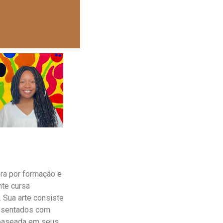
ra por formação e
nte cursa
 Sua arte consiste
resentados com
 baseada em seus