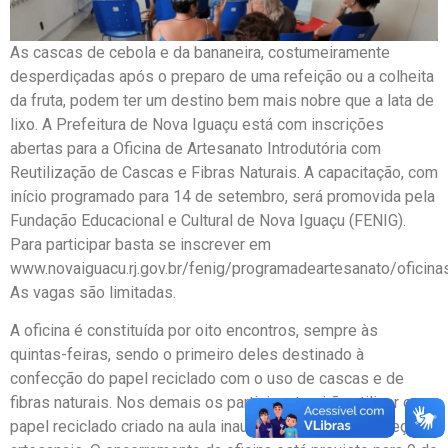
As cascas de cebola e da bananeira, costumeiramente
desperdiçadas após o preparo de uma refeição ou a colheita
da fruta, podem ter um destino bem mais nobre que a lata de
lixo. A Prefeitura de Nova Iguaçu está com inscrições
abertas para a Oficina de Artesanato Introdutória com
Reutilização de Cascas e Fibras Naturais. A capacitação, com
início programado para 14 de setembro, será promovida pela
Fundação Educacional e Cultural de Nova Iguaçu (FENIG).
Para participar basta se inscrever em
www.novaiguacu.rj.gov.br/fenig/programadeartesanato/oficinas
As vagas são limitadas.
A oficina é constituída por oito encontros, sempre às
quintas-feiras, sendo o primeiro deles destinado à
confecção do papel reciclado com o uso de cascas e de
fibras naturais. Nos demais os participantes irão utilizar o
papel reciclado criado na aula inaugural para produzir peças