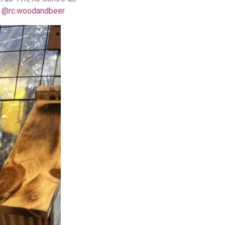
m
@rc.woodandbeer