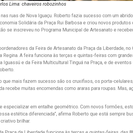
arlos Lima: chaveiros robozinhos
as ruas de Nova Iguaçu. Roberto fazia sucesso com um abridor 
conomia Solidária da Praça Rui Barbosa e criou novos produtos 
ão se inscreveu no Programa Municipal de Artesanato e recebeu 
ordenadores da Feira de Artesanato da Praça da Liberdade, no 
a Regina. A feira funciona às terças e quintas-feiras com grande
ra Iguassú e da Feira Multicultural Tinguá na Praça, e de evento
oberto.
o que mais fazem sucesso são os cruxifixos, os porta-celulares
inda recebe muitas encomendas como araras para roupas. Mas, ag
 especializar em entalhe geométrico. Com novos formões, est
essa estética diferenciada”, afirma Roberto que está sempre b
 criativo brilhar.
da Praça da Liberdade funciona às terças e quintas-feiras, das 8