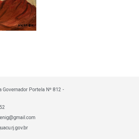
a Governador Portela Nº 812 -
652
fenig@gmail.com
acu.rj.gov.br