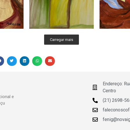
Carregar mais
Endereço: Ru
Centro
ional e
(21) 2698-5
açu
faleconosco
fenig@novaigu