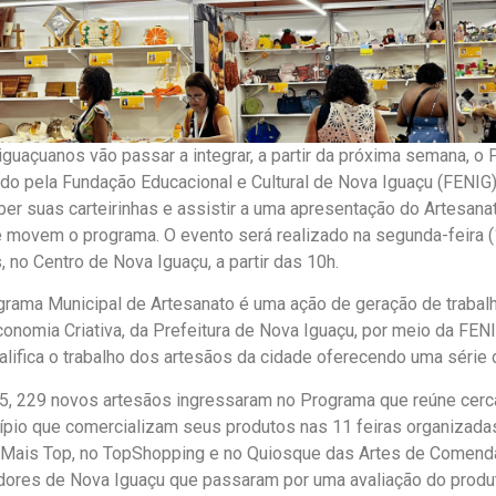
guaçuanos vão passar a integrar, a partir da próxima semana, o
do pela Fundação Educacional e Cultural de Nova Iguaçu (FENIG
eber suas carteirinhas e assistir a uma apresentação do Artesan
 movem o programa. O evento será realizado na segunda-feira 
 no Centro de Nova Iguaçu, a partir das 10h.
grama Municipal de Artesanato é uma ação de geração de trabalh
onomia Criativa, da Prefeitura de Nova Iguaçu, por meio da FEN
alifica o trabalho dos artesãos da cidade oferecendo uma série 
, 229 novos artesãos ingressaram no Programa que reúne cerca
ípio que comercializam seus produtos nas 11 feiras organizadas
ig Mais Top, no TopShopping e no Quiosque das Artes de Comend
ores de Nova Iguaçu que passaram por uma avaliação do produt