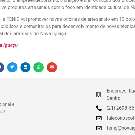
nto, o empreendedorismo, a criação e a informação dos proce
lve produtos artesanais com o foco em identidade cultural de N
, a FENIG vai promover novas oficinas de artesanato em 10 pol
públicos e comunitários para desenvolvimento de novas técnica
nal dos artesãos de Nova Iguaçu.
a Iguaçu
Endereço: Ru
Centro
ional e
(21) 2698-5
açu
faleconosco
fenig@novaigu