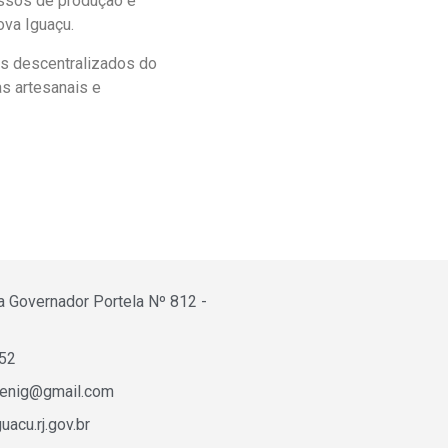
ssos de produção e
ova Iguaçu.
os descentralizados do
s artesanais e
a Governador Portela Nº 812 -
652
fenig@gmail.com
acu.rj.gov.br