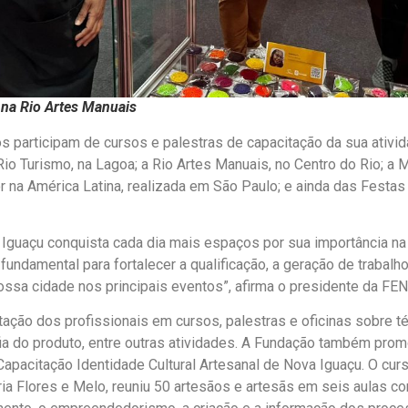
 na Rio Artes Manuais
s participam de cursos e palestras de capacitação da sua ativ
o Turismo, na Lagoa; a Rio Artes Manuais, no Centro do Rio; a 
 na América Latina, realizada em São Paulo; e ainda das Festa
Iguaçu conquista cada dia mais espaços por sua importância na 
fundamental para fortalecer a qualificação, a geração de trabalh
ossa cidade nos principais eventos”, afirma o presidente da FENI
tação dos profissionais em cursos, palestras e oficinas sobre t
fia do produto, entre outras atividades. A Fundação também pro
Capacitação Identidade Cultural Artesanal de Nova Iguaçu. O curs
ia Flores e Melo, reuniu 50 artesãos e artesãs em seis aulas co