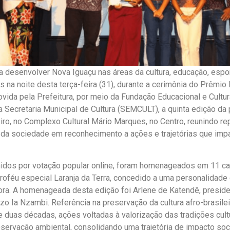
 a desenvolver Nova Iguaçu nas áreas da cultura, educação, espo
s na noite desta terça-feira (31), durante a cerimônia do Prêmi
ida pela Prefeitura, por meio da Fundação Educacional e Cultur
 Secretaria Municipal de Cultura (SEMCULT), a quinta edição da 
iro, no Complexo Cultural Mário Marques, no Centro, reunindo r
da sociedade em reconhecimento a ações e trajetórias que imp
idos por votação popular online, foram homenageados em 11 ca
 troféu especial Laranja da Terra, concedido a uma personalidad
ora. A homenageada desta edição foi Arlene de Katendê, preside
nzo Ia Nzambi. Referência na preservação da cultura afro-brasile
 duas décadas, ações voltadas à valorização das tradições cult
eservação ambiental, consolidando uma trajetória de impacto socia