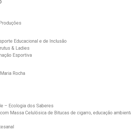
O
 Produções
orte Educacional e de Inclusão
rutus & Ladies
mação Esportiva
 Maria Rocha
de – Ecologia dos Saberes
 com Massa Celulósica de Bitucas de cigarro, educação ambienta
tesanal