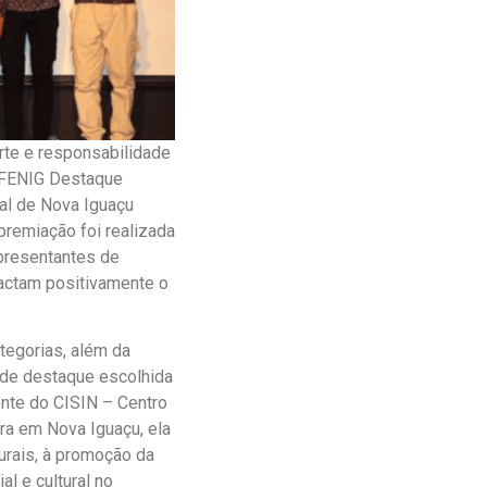
rte e responsabilidade
o FENIG Destaque
al de Nova Iguaçu
premiação foi realizada
epresentantes de
actam positivamente o
tegorias, além da
e de destaque escolhida
nte do CISIN – Centro
ira em Nova Iguaçu, ela
urais, à promoção da
l e cultural no