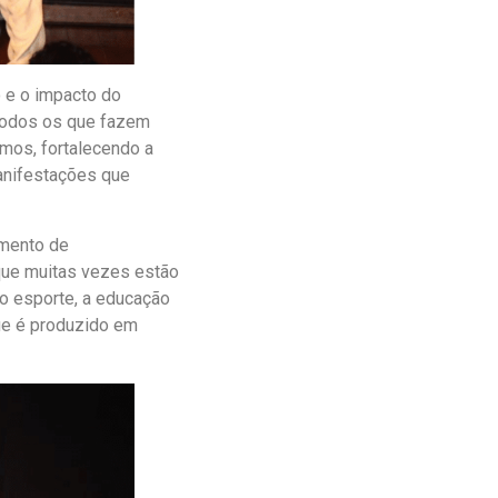
o e o impacto do
 todos os que fazem
mos, fortalecendo a
manifestações que
umento de
 que muitas vezes estão
 o esporte, a educação
que é produzido em