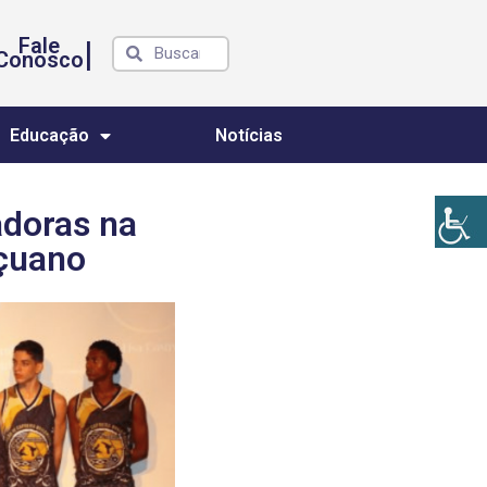
Fale
|
Conosco
Educação
Notícias
adoras na
açuano