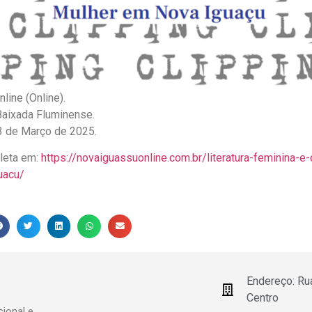
line (Online).
 Baixada Fluminense.
13 de Março de 2025.
pleta em:
https://novaiguassuonline.com.br/literatura-feminina-
uacu/
Endereço: Ru
Centro
ional e