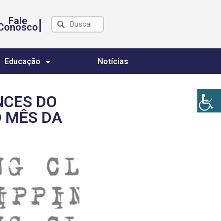
Fale
|
Conosco
Educação
Notícias
NCES DO
O MÊS DA