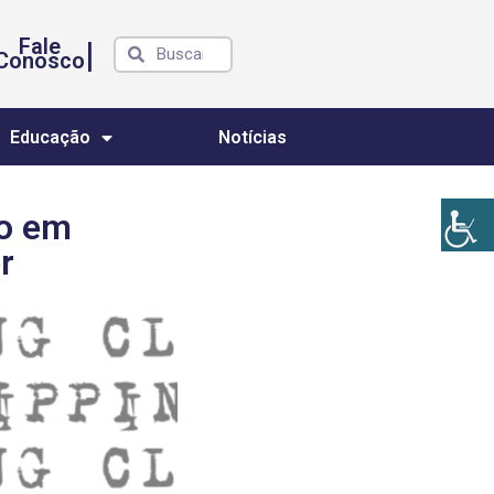
Fale
|
Conosco
Educação
Notícias
ão em
r