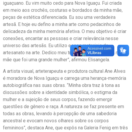
iguaçuano. Eu vim muito cedo para Nova Iguaçu. Fui criada
em meio aos crochês, costuras e bordados da minha mãe,
peças de estética diferenciada. Eu sou uma verdadeira
artesã. E hoje eu defino a minha arte como pedacinhos de
delicadeza da minha memória afetiva. O meu objetivo é criar
conexões, encantar as pessoas e criar relevância nesse
universo das artesãs. Eu utilizo esses materiais do
artesanato na arte. Dedico meu trabalho às artesãs e à minha
mãe que foi uma grande mulher”, afirmou Elisangela.
A artista visual, arteterapeuta e produtora cultural Ane Alves
é moradora de Nova Iguaçu e carrega uma herança-memória
autobiográfica nas suas obras. “Minha obra traz à tona as
discussões sobre a identidade simbólica, o estigma da
mulher e a sujeição de seus corpos, fazendo emergir
questões de gênero e raça. A natureza se faz presente em
todas as obras, levando à percepção de uma sabedoria
ancestral e evocam novos olhares sobre os corpos
femininos”, destaca Ane, que expôs na Galeria Fenig em três