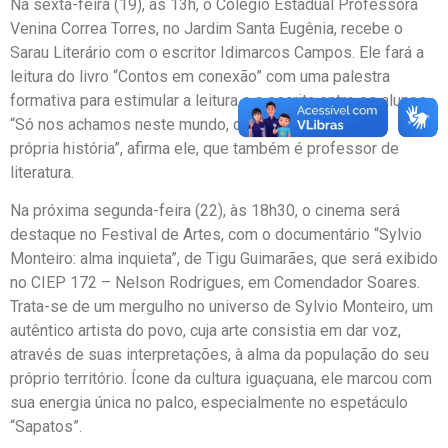
Na sexta-feira (19), às 13h, o Colégio Estadual Professora
Venina Correa Torres, no Jardim Santa Eugênia, recebe o
Sarau Literário com o escritor Idimarcos Campos. Ele fará a
leitura do livro “Contos em conexão” com uma palestra
formativa para estimular a leitura e a escrita entre os alunos.
“Só nos achamos neste mundo, quando escrevemos a
própria história”, afirma ele, que também é professor de
literatura.
Na próxima segunda-feira (22), às 18h30, o cinema será
destaque no Festival de Artes, com o documentário “Sylvio
Monteiro: alma inquieta”, de Tigu Guimarães, que será exibido
no CIEP 172 – Nelson Rodrigues, em Comendador Soares.
Trata-se de um mergulho no universo de Sylvio Monteiro, um
autêntico artista do povo, cuja arte consistia em dar voz,
através de suas interpretações, à alma da população do seu
próprio território. Ícone da cultura iguaçuana, ele marcou com
sua energia única no palco, especialmente no espetáculo
“Sapatos”.