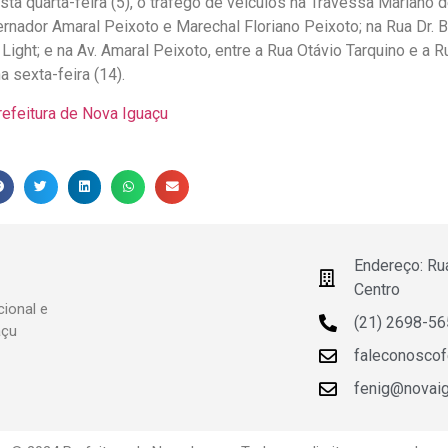
sta quarta-feira (5), o tráfego de veículos na Travessa Mariano 
rnador Amaral Peixoto e Marechal Floriano Peixoto; na Rua Dr. Bar
 Light; e na Av. Amaral Peixoto, entre a Rua Otávio Tarquino e a
a sexta-feira (14).
refeitura de Nova Iguaçu
Endereço: Ru
Centro
ional e
(21) 2698-5
açu
faleconosco
fenig@novaigu