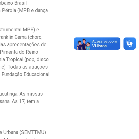
baixo Brasil
a Pérola (MPB e dança
nstrumental MPB) e
ranklin Gama (choro,
a das apresentações de
 Pimenta do Reino
ia Tropical (pop, disco
ic). Todas as atrações
a Fundação Educacional
acutinga. As missas
sana. Às 17, tem a
dade Urbana (SEMTTMU)