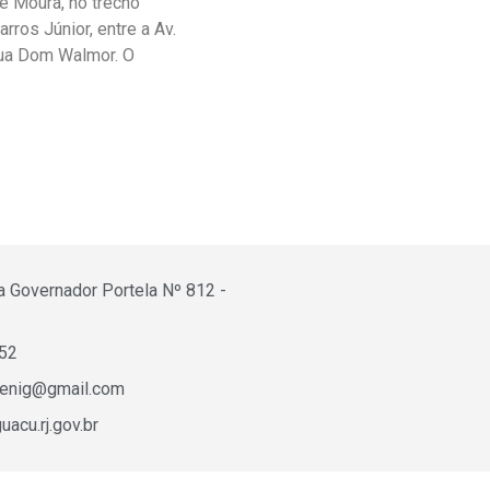
de Moura, no trecho
ros Júnior, entre a Av.
 Rua Dom Walmor. O
a Governador Portela Nº 812 -
652
fenig@gmail.com
acu.rj.gov.br