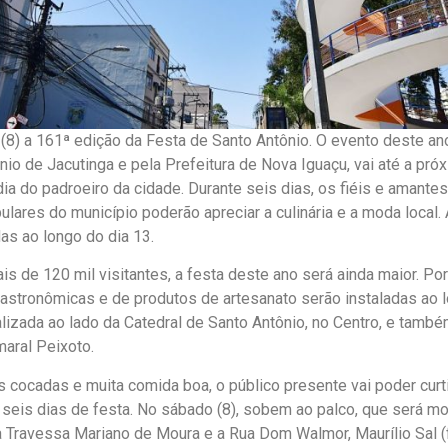
) a 161ª edição da Festa de Santo Antônio. O evento deste ano
io de Jacutinga e pela Prefeitura de Nova Iguaçu, vai até a próxi
ia do padroeiro da cidade. Durante seis dias, os fiéis e amant
ulares do município poderão apreciar a culinária e a moda local.
as ao longo do dia 13.
s de 120 mil visitantes, a festa deste ano será ainda maior. Po
gastronômicas e de produtos de artesanato serão instaladas ao 
lizada ao lado da Catedral de Santo Antônio, no Centro, e tamb
aral Peixoto.
is cocadas e muita comida boa, o público presente vai poder curt
seis dias de festa. No sábado (8), sobem ao palco, que será m
a Travessa Mariano de Moura e a Rua Dom Walmor, Maurílio Sal (f