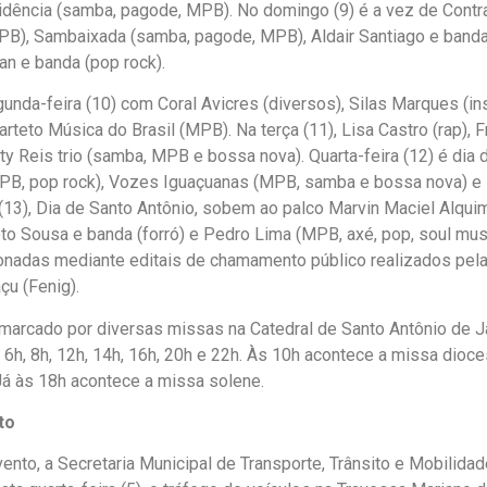
idência (samba, pagode, MPB). No domingo (9) é a vez de Contra
 MPB), Sambaixada (samba, pagode, MPB), Aldair Santiago e band
an e banda (pop rock).
gunda-feira (10) com Coral Avicres (diversos), Silas Marques (i
teto Música do Brasil (MPB). Na terça (11), Lisa Castro (rap), F
Taty Reis trio (samba, MPB e bossa nova). Quarta-feira (12) é di
(MPB, pop rock), Vozes Iguaçuanas (MPB, samba e bossa nova) e
a (13), Dia de Santo Antônio, sobem ao palco Marvin Maciel Alquim
to Sousa e banda (forró) e Pedro Lima (MPB, axé, pop, soul mus
onadas mediante editais de chamamento público realizados pel
çu (Fenig).
marcado por diversas missas na Catedral de Santo Antônio de J
6h, 8h, 12h, 14h, 16h, 20h e 22h. Às 10h acontece a missa dioce
 Já às 18h acontece a missa solene.
to
vento, a Secretaria Municipal de Transporte, Trânsito e Mobili