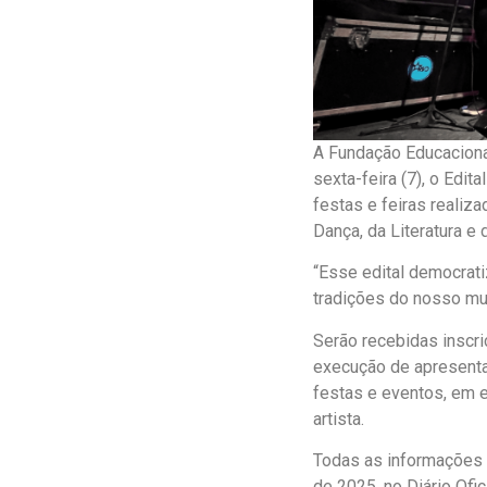
A Fundação Educacional
sexta-feira (7), o Edi
festas e feiras realiza
Dança, da Literatura e 
“Esse edital democratiz
tradições do nosso mun
Serão recebidas inscri
execução de apresenta
festas e eventos, em e
artista.
Todas as informações 
de 2025, no Diário Ofic