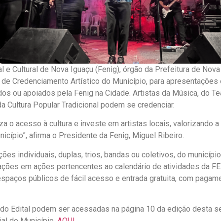
 e Cultural de Nova Iguaçu (Fenig), órgão da Prefeitura de Nova
tal de Credenciamento Artístico do Município, para apresentações
dos ou apoiados pela Fenig na Cidade. Artistas da Música, do Tea
da Cultura Popular Tradicional podem se credenciar.
a o acesso à cultura e investe em artistas locais, valorizando a 
icípio”, afirma o Presidente da Fenig, Miguel Ribeiro.
ções individuais, duplas, trios, bandas ou coletivos, do municípi
ções em ações pertencentes ao calendário de atividades da FEN
spaços públicos de fácil acesso e entrada gratuita, com pagam
do Edital podem ser acessadas na página 10 da edição desta se
ial do Município,
AQUI