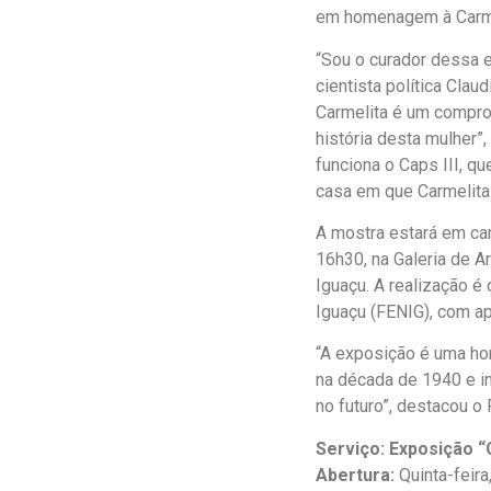
em homenagem à Carmel
“Sou o curador dessa e
cientista política Cla
Carmelita é um compro
história desta mulher”,
funciona o Caps III, q
casa em que Carmelita 
A mostra estará em car
16h30, na Galeria de A
Iguaçu. A realização é
Iguaçu (FENIG), com ap
“A exposição é uma hom
na década de 1940 e i
no futuro”, destacou o
Serviço: Exposição “
Abertura:
Quinta-feira