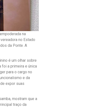
– empoderada na
a vereadora no Estado
idos da Ponte. A
nino é um olhar sobre
foi a primeira e única
eger para o cargo no
funcionalismo e da
o de expor suas
o samba, mostram que a
incipal traço da