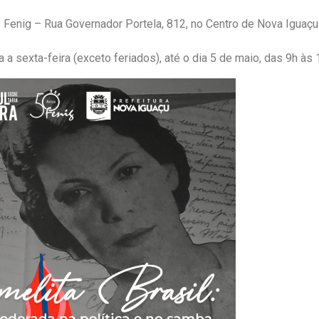
 Fenig – Rua Governador Portela, 812, no Centro de Nova Iguaçu
a sexta-feira (exceto feriados), até o dia 5 de maio, das 9h às