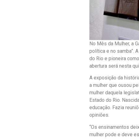
No Mês da Mulher, a G
política e no samba”. 
do Rio e pioneira como
abertura será nesta qui
A exposição da histór
a mulher que ousou pel
mulher daquela legislat
Estado do Rio. Nascida
educação. Fazia reuniõ
opiniões.
“Os ensinamentos deixa
mulher pode e deve est