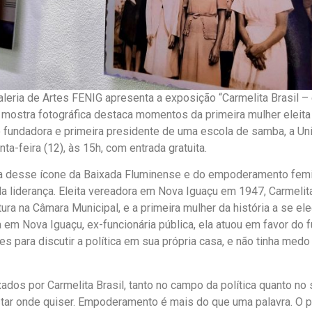
aleria de Artes FENIG apresenta a exposição “Carmelita Brasil 
A mostra fotográfica destaca momentos da primeira mulher eleit
 fundadora e primeira presidente de uma escola de samba, a Un
nta-feira (12), às 15h, com entrada gratuita.
ia desse ícone da Baixada Fluminense e do empoderamento femi
a liderança. Eleita vereadora em Nova Iguaçu em 1947, Carmelita 
ura na Câmara Municipal, e a primeira mulher da história a se el
 em Nova Iguaçu, ex-funcionária pública, ela atuou em favor do 
es para discutir a política em sua própria casa, e não tinha med
dos por Carmelita Brasil, tanto no campo da política quanto n
ar onde quiser. Empoderamento é mais do que uma palavra. O pr