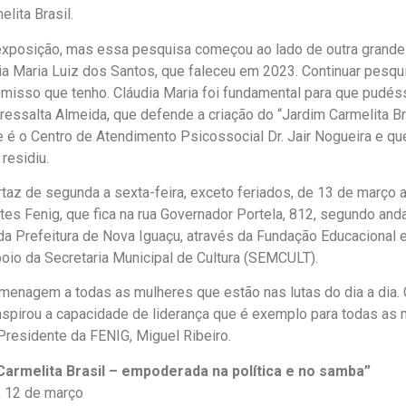
ita Brasil.
xposição, mas essa pesquisa começou ao lado de outra grande mu
udia Maria Luiz dos Santos, que faleceu em 2023. Continuar pesqu
misso que tenho. Cláudia Maria foi fundamental para que pudé
 ressalta Almeida, que defende a criação do “Jardim Carmelita Br
ue é o Centro de Atendimento Psicossocial Dr. Jair Nogueira e que
residiu.
taz de segunda a sexta-feira, exceto feriados, de 13 de março a
rtes Fenig, que fica na rua Governador Portela, 812, segundo and
 da Prefeitura de Nova Iguaçu, através da Fundação Educacional e
oio da Secretaria Municipal de Cultura (SEMCULT).
enagem a todas as mulheres que estão nas lutas do dia a dia. 
nspirou a capacidade de liderança que é exemplo para todas as 
 Presidente da FENIG, Miguel Ribeiro.
Carmelita Brasil – empoderada na política e no samba”
, 12 de março