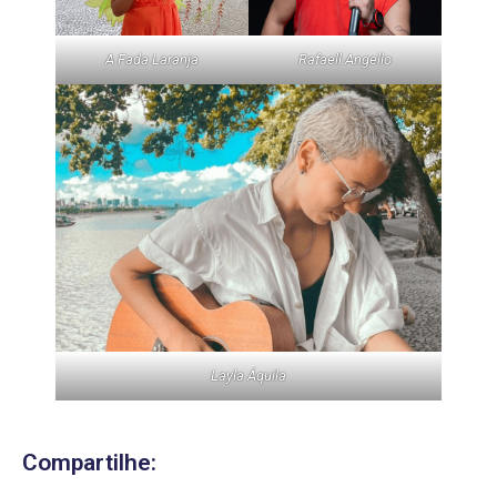
A Fada Laranja
Rafaell Angello
Layla Áquila
Compartilhe: