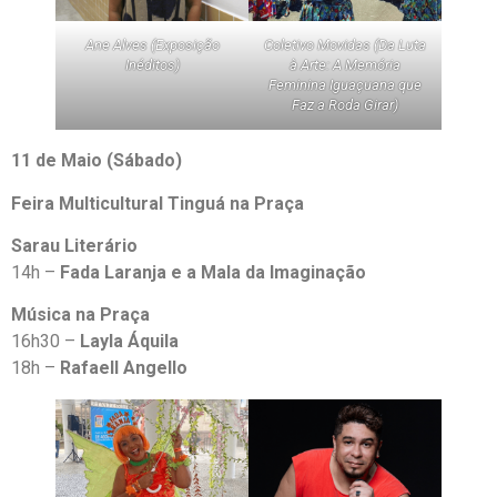
Ane Alves (Exposição
Coletivo Movidas (Da Luta
Inéditos)
à Arte: A Memória
Feminina Iguaçuana que
Faz a Roda Girar)
11 de Maio (Sábado)
Feira Multicultural Tinguá na Praça
Sarau Literário
14h –
Fada Laranja e a Mala da Imaginação
Música na Praça
16h30 –
Layla Áquila
18h –
Rafaell Angello