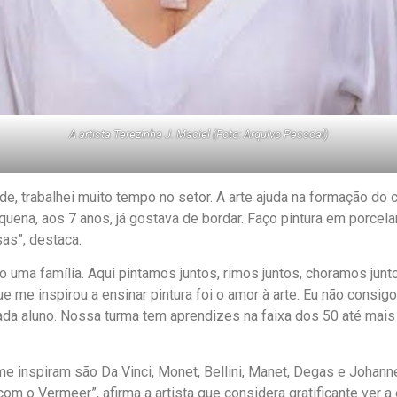
A artista Terezinha J. Maciel (Foto: Arquivo Pessoal)
de, trabalhei muito tempo no setor. A arte ajuda na formação do c
uena, aos 7 anos, já gostava de bordar. Faço pintura em porcela
as”, destaca.
uma família. Aqui pintamos juntos, rimos juntos, choramos jun
e me inspirou a ensinar pintura foi o amor à arte. Eu não consigo 
ada aluno. Nossa turma tem aprendizes na faixa dos 50 até mais 
me inspiram são Da Vinci, Monet, Bellini, Manet, Degas e Johann
com o Vermeer”, afirma a artista que considera gratificante ver a