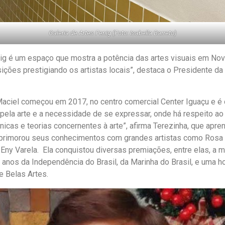
Galeria de Artes Fenig (Foto: Isabella Barreto)
enig é um espaço que mostra a potência das artes visuais em No
ições prestigiando os artistas locais”, destaca o Presidente da 
 Maciel começou em 2017, no centro comercial Center Iguaçu e é
pela arte e a necessidade de se expressar, onde há respeito ao l
nicas e teorias concernentes à arte”, afirma Terezinha, que apre
aprimorou seus conhecimentos com grandes artistas como Rosa 
ny Varela. Ela conquistou diversas premiações, entre elas, a 
anos da Independência do Brasil, da Marinha do Brasil, e uma
e Belas Artes.