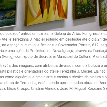
o cuidado” entrou em cartaz na Galeria de Artes Fenig, nesta qua
o Ateliê Terezinha J. Maciel estarão em destaque até o dia 24 de
, no espaço cultural que fica na rua Governador Portela, 812, se
ria é uma ação da Prefeitura de Nova Iguaçu, através da Fundaç
 (Fenig), com apoio da Secretaria Municipal de Cultura. A entrada
através das imagens, com atributos diversos, como a beleza e 
tista plástica e orientadora do ateliê Terezinha J. Maciel. Ela n
as como alguém que ama a arte e ensina a técnica da pintura a 
as obras de Terezinha, estão sendo apresentadas obras de Ana 
osa, Elísio Crespo, Cristina Almeida, João M. Miguel, Roseane S
.